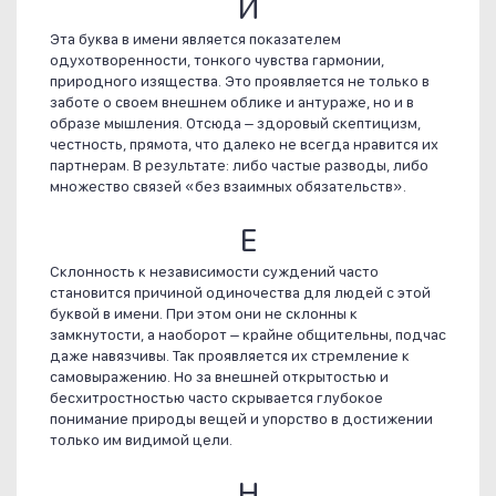
И
Эта буква в имени является показателем
одухотворенности, тонкого чувства гармонии,
природного изящества. Это проявляется не только в
заботе о своем внешнем облике и антураже, но и в
образе мышления. Отсюда – здоровый скептицизм,
честность, прямота, что далеко не всегда нравится их
партнерам. В результате: либо частые разводы, либо
множество связей «без взаимных обязательств».
Е
Склонность к независимости суждений часто
становится причиной одиночества для людей с этой
буквой в имени. При этом они не склонны к
замкнутости, а наоборот – крайне общительны, подчас
даже навязчивы. Так проявляется их стремление к
самовыражению. Но за внешней открытостью и
бесхитростностью часто скрывается глубокое
понимание природы вещей и упорство в достижении
только им видимой цели.
Н