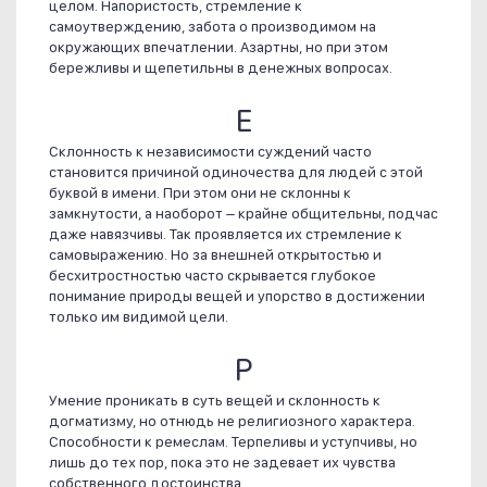
целом. Напористость, стремление к
самоутверждению, забота о производимом на
окружающих впечатлении. Азартны, но при этом
бережливы и щепетильны в денежных вопросах.
Е
Склонность к независимости суждений часто
становится причиной одиночества для людей с этой
буквой в имени. При этом они не склонны к
замкнутости, а наоборот – крайне общительны, подчас
даже навязчивы. Так проявляется их стремление к
самовыражению. Но за внешней открытостью и
бесхитростностью часто скрывается глубокое
понимание природы вещей и упорство в достижении
только им видимой цели.
Р
Умение проникать в суть вещей и склонность к
догматизму, но отнюдь не религиозного характера.
Способности к ремеслам. Терпеливы и уступчивы, но
лишь до тех пор, пока это не задевает их чувства
собственного достоинства.