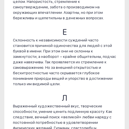
целом. Напористость, стремление к
самоутверждению, забота о производимом на
окружающих впечатлении. Азартны, но при этом
бережливы и щепетильны в денежных вопросах.
Е
Склонность к независимости суждений часто
становится причиной одиночества для людей с этой
буквой в имени. При этом они не склонны к
замкнутости, а наоборот – крайне общительны, подчас
даже навязчивы. Так проявляется их стремление к
самовыражению. Но за внешней открытостью и
бесхитростностью часто скрывается глубокое
понимание природы вещей и упорство в достижении
только им видимой цели.
Л
Выраженный художественный вкус, творческие
способности, умение ценить подлинную красоту. Как
следствие, вечный поиск «великой» любви наряду с
постоянной потребностью в удовлетворении
физических желаний. Гурманы, сластолюбцы.