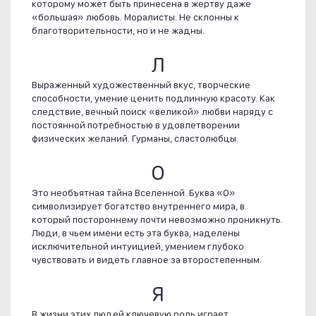
которому может быть принесена в жертву даже
«большая» любовь. Моралисты. Не склонны к
благотворительности, но и не жадны.
Л
Выраженный художественный вкус, творческие
способности, умение ценить подлинную красоту. Как
следствие, вечный поиск «великой» любви наряду с
постоянной потребностью в удовлетворении
физических желаний. Гурманы, сластолюбцы.
О
Это необъятная тайна Вселенной. Буква «О»
символизирует богатство внутреннего мира, в
который постороннему почти невозможно проникнуть.
Люди, в чьем имени есть эта буква, наделены
исключительной интуицией, умением глубоко
чувствовать и видеть главное за второстепенным.
Я
В жизни этих людей ключевую роль играет