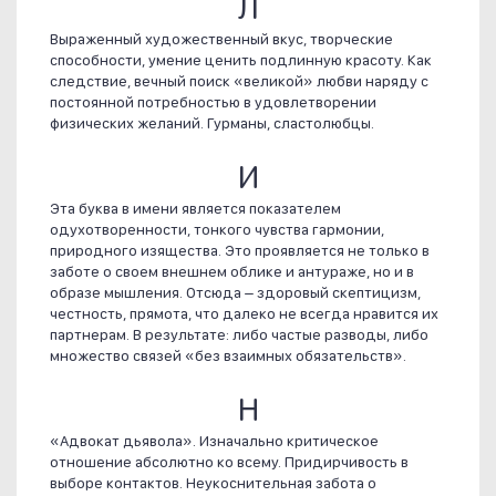
Л
Выраженный художественный вкус, творческие
способности, умение ценить подлинную красоту. Как
следствие, вечный поиск «великой» любви наряду с
постоянной потребностью в удовлетворении
физических желаний. Гурманы, сластолюбцы.
И
Эта буква в имени является показателем
одухотворенности, тонкого чувства гармонии,
природного изящества. Это проявляется не только в
заботе о своем внешнем облике и антураже, но и в
образе мышления. Отсюда – здоровый скептицизм,
честность, прямота, что далеко не всегда нравится их
партнерам. В результате: либо частые разводы, либо
множество связей «без взаимных обязательств».
Н
«Адвокат дьявола». Изначально критическое
отношение абсолютно ко всему. Придирчивость в
выборе контактов. Неукоснительная забота о