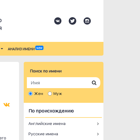
О
Я
NEW
АНАЛИЗ ИМЕНИ
Поиск по имени
Жен
Муж
По происхождению
Английские имена
Русские имена
его