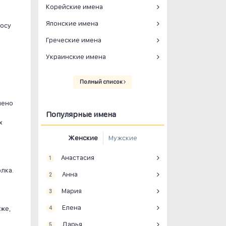
Корейские имена
Японские имена
росу
Греческие имена
Украинские имена
Полный список
лено
Популярные имена
х
Женские
Мужские
Анастасия
1
лка.
Анна
2
Мария
3
Елена
аже,
4
Дарья
5