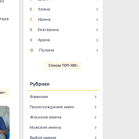
ез
Алина
6
тера.
Ирина
7
Екатерина
8
Арина
9
Полина
10
Список ТОП-100
Рубрики
тьи
Фамилии
Происхождение имен
Женские имена
Мужские имена
Выбор имени