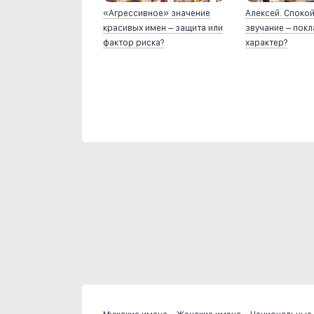
«Агрессивное» значение
Алексей. Споко
красивых имен – защита или
звучание – пок
фактор риска?
характер?