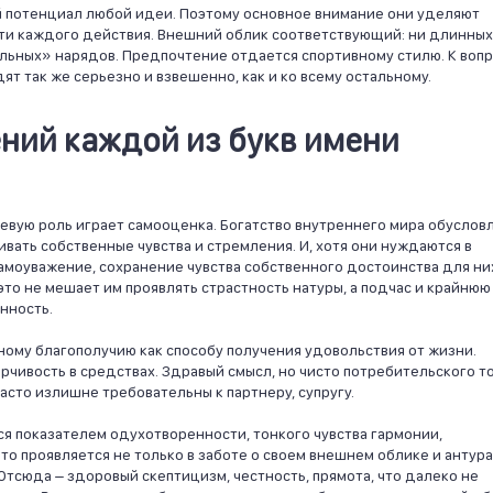
й потенциал любой идеи. Поэтому основное внимание они уделяют
ти каждого действия. Внешний облик соответствующий: ни длинных
льных» нарядов. Предпочтение отдается спортивному стилю. К воп
т так же серьезно и взвешенно, как и ко всему остальному.
ний каждой из букв имени
евую роль играет самооценка. Богатство внутреннего мира обуслов
вать собственные чувства и стремления. И, хотя они нуждаются в
моуважение, сохранение чувства собственного достоинства для ни
это не мешает им проявлять страстность натуры, а подчас и крайнюю
нность.
ому благополучию как способу получения удовольствия от жизни.
рчивость в средствах. Здравый смысл, но чисто потребительского то
асто излишне требовательны к партнеру, супругу.
тся показателем одухотворенности, тонкого чувства гармонии,
то проявляется не только в заботе о своем внешнем облике и антур
Отсюда – здоровый скептицизм, честность, прямота, что далеко не