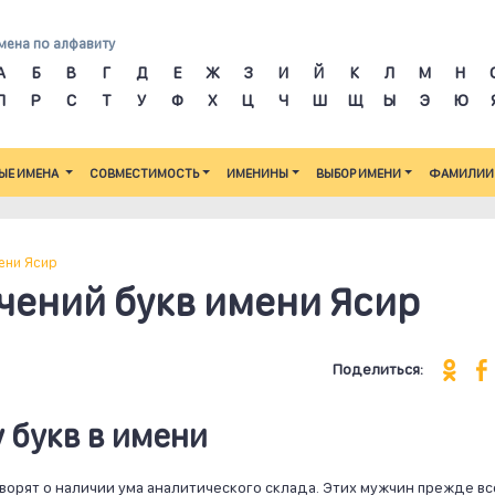
мена по алфавиту
А
Б
В
Г
Д
Е
Ж
З
И
Й
К
Л
М
Н
П
Р
С
Т
У
Ф
Х
Ц
Ч
Ш
Щ
Ы
Э
Ю
ЫЕ ИМЕНА
СОВМЕСТИМОСТЬ
ИМЕНИНЫ
ВЫБОР ИМЕНИ
ФАМИЛИИ
ени Ясир
чений букв имени Ясир
Поделиться:
 букв в имени
оворят о наличии ума аналитического склада. Этих мужчин прежде вс