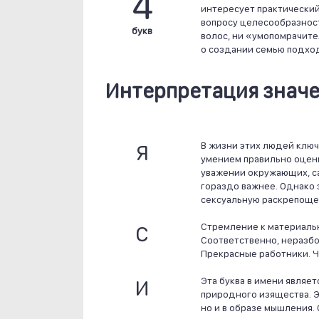
4
интересует практически
вопросу целесообразнос
букв
волос, ни «умопомрачите
о создании семью подходя
Интерпретация значе
Я
В жизни этих людей ключ
умением правильно оцени
уважении окружающих, са
гораздо важнее. Однако 
сексуальную раскрепоще
С
Стремление к материальн
Соответственно, неразбо
Прекрасные работники. Ч
И
Эта буква в имени являе
природного изящества. Э
но и в образе мышления. 