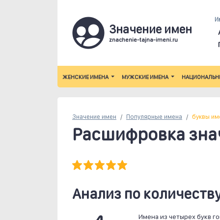
И
Значение имен
znachenie-tajna-imeni.ru
ЖЕНСКИЕ ИМЕНА
МУЖСКИЕ ИМЕНА
НАЦИОНАЛЬН
Значение имен
Популярные
имена
буквы им
Расшифровка зна
Анализ по количеству
Имена из четырех букв г