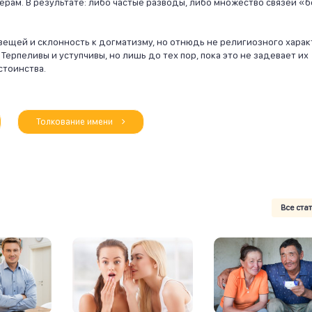
ерам. В результате: либо частые разводы, либо множество связей «б
 вещей и склонность к догматизму, но отнюдь не религиозного харак
Терпеливы и уступчивы, но лишь до тех пор, пока это не задевает их
стоинства.
Толкование имени
Все ста