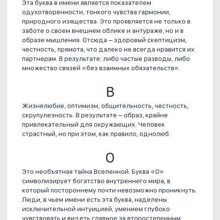
Эта буква в имени является показателем
одухотворенности, тонкого чувства гармонии,
природного изящества. Это проявляется не только в
заботе о своем внешнем облике и антураже, но и в
образе мышления. Отсюда – здоровый скептицизм,
честность, прямота, что далеко не всегда нравится их
партнерам. В результате: либо частые разводы, либо
множество связей «без взаимных обязательств».
В
Жизнелюбие, оптимизм, общительность, честность,
скрупулезность. В результате – образ, крайне
привлекательный для окружающих. Человек
страстный, но при этом, как правило, однолюб.
О
Это необъятная тайна Вселенной. Буква «О»
символизирует богатство внутреннего мира, в
который постороннему почти невозможно проникнуть.
Люди, в чьем имени есть эта буква, наделены
исключительной интуицией, умением глубоко
чувствовать и видеть главное за второстепенным.