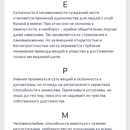
Е
Склонность к независимости суждений часто
становится причиной одиночества для людей с этой
буквой в имени. При этом они не склонны к
замкнутости, а наоборот – крайне общительны, подчас
даже навязчивы. Так проявляется их стремление к
самовыражению. Но за внешней открытостью и
бесхитростностью часто скрывается глубокое
понимание природы вещей и упорство в достижении
только им видимой цели.
Р
Умение проникать в суть вещей и склонность к
догматизму, но отнюдь не религиозного характера.
Способности к ремеслам. Терпеливы и уступчивы, но
лишь до тех пор, пока это не задевает их чувства
собственного достоинства.
М
Человеколюбие, способность мириться с чужими
недостатками, любопытство по отношению ко всему