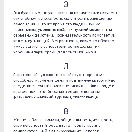
Э
Эта буква в имени указывает на наличие таких качеств
как снобизм, капризность, склонность к завышению
самооценки. В то же время это люди ищущие,
терпеливые, умеющие выбрать нужный момент для
серьезных действий. Проницательность помогает им
видеть суть вещей. А страстность, каким-то образом
уживающаяся с основательностью делает их
хорошими партнерами для семейной жизни.
Л
Выраженный художественный вкус, творческие
способности, умение ценить подлинную красоту. Как
следствие, вечный поиск «великой» любви наряду с
постоянной потребностью в удовлетворении
физических желаний. Гурманы, сластолюбцы.
В
Жизнелюбие, оптимизм, общительность, честность,
скрупулезность. В результате – образ, крайне
привлекательный для окружающих. Человек