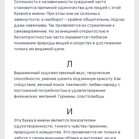
Склонность к независимости суждений часто
становится причиной одиночества для людей с этой
буквой в имени. При этом они не склонны к
замкнутости, а наоборот – крайне общительны, подчас
даже навязчивы. Так проявляется их стремление к
самовыражению. Но за внешней открытостью и
бесхитростностью часто скрывается глубокое
понимание природы вещей и упорство в достижении
только им видимой цели.
Л
Выраженный художественный вкус, творческие
способности, умение ценить подлинную красоту. Как
следствие, вечный поиск «великой» любви наряду с
постоянной потребностью в удовлетворении
физических желаний. Гурманы, сластолюбцы.
И
Эта буква в имени является показателем
одухотворенности, тонкого чувства гармонии,
природного изящества. Это проявляется не только в
заботе о своем внешнем облике и антураже, но и в