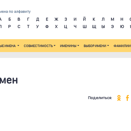
мена по алфавиту
А
Б
В
Г
Д
Е
Ж
З
И
Й
К
Л
М
Н
П
Р
С
Т
У
Ф
Х
Ц
Ч
Ш
Щ
Ы
Э
Ю
ЫЕ ИМЕНА
СОВМЕСТИМОСТЬ
ИМЕНИНЫ
ВЫБОР ИМЕНИ
ФАМИЛИИ
имен
Поделиться: