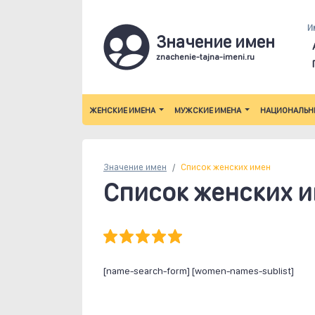
И
Значение имен
znachenie-tajna-imeni.ru
ЖЕНСКИЕ ИМЕНА
МУЖСКИЕ ИМЕНА
НАЦИОНАЛЬН
Значение имен
Список женских имен
Список женских 
[name-search-form] [women-names-sublist]