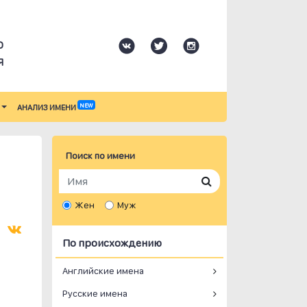
О
Я
NEW
АНАЛИЗ ИМЕНИ
Поиск по имени
Жен
Муж
По происхождению
Английские имена
Русские имена