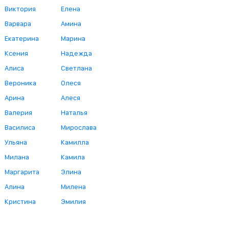
Виктория
Елена
Варвара
Амина
Екатерина
Марина
Ксения
Надежда
Алиса
Светлана
Вероника
Олеся
Арина
Алеся
Валерия
Наталья
Василиса
Мирослава
Ульяна
Камилла
Милана
Камила
Маргарита
Элина
Алина
Милена
Кристина
Эмилия