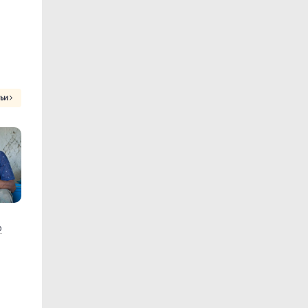
тьи
р