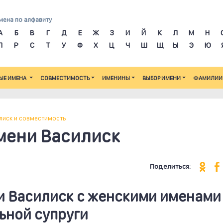
мена по алфавиту
А
Б
В
Г
Д
Е
Ж
З
И
Й
К
Л
М
Н
П
Р
С
Т
У
Ф
Х
Ц
Ч
Ш
Щ
Ы
Э
Ю
ЫЕ ИМЕНА
СОВМЕСТИМОСТЬ
ИМЕНИНЫ
ВЫБОР ИМЕНИ
ФАМИЛИИ
лиск и совместимость
мени Василиск
Поделиться:
 Василиск c женскими именами
ьной супруги