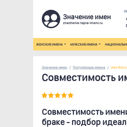
И
Значение имен
znachenie-tajna-imeni.ru
ЖЕНСКИЕ ИМЕНА
МУЖСКИЕ ИМЕНА
НАЦИОНАЛЬН
Значение имен
Популярные
имена
имя Васи
Совместимость и
Совместимость имени
браке - подбор идеал