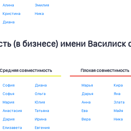
Алина
Эмилия
Кристина
Ника
Диана
ть (в бизнесе) имени Василиск 
Средняя совместимость
Плохая совместимость
София
Диана
Марья
Кира
Софья
Ольга
Дарья
Яна
Мария
Юлия
Анна
Злата
Анастасия
Татьяна
Ева
Майя
Дария
Ирина
Вера
Ника
Елизавета
Евгения