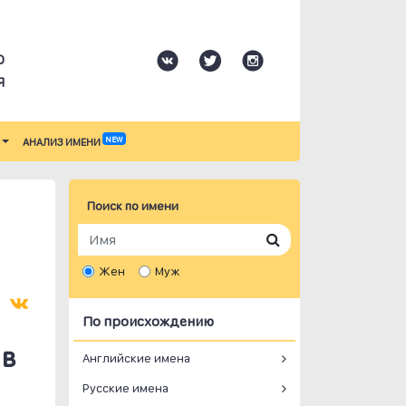
О
Я
NEW
АНАЛИЗ ИМЕНИ
Поиск по имени
Жен
Муж
По происхождению
 в
Английские имена
Русские имена