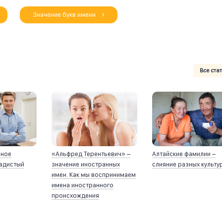
Значение букв имени
Все ста
йное
«Альфред Терентьевич» –
Алтайские фамилии –
ладистый
значение иностранных
слияние разных культу
имен. Как мы воспринимаем
имена иностранного
происхождения