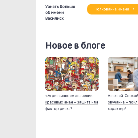
Узнать больше
Толкование имени
об имени
Василиск
Новое в блоге
«Агрессивное» значение
Алексей. Споко
красивых имен – защита или
звучание – пок
фактор риска?
характер?