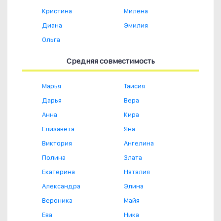
Кристина
Милена
Диана
Эмилия
Ольга
Средняя совместимость
Марья
Таисия
Дарья
Вера
Анна
Кира
Елизавета
Яна
Виктория
Ангелина
Полина
Злата
Екатерина
Наталия
Александра
Элина
Вероника
Майя
Ева
Ника