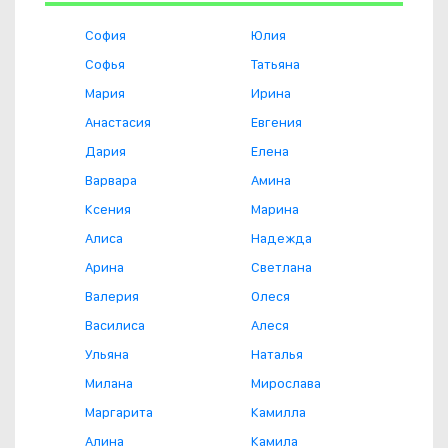
София
Юлия
Софья
Татьяна
Мария
Ирина
Анастасия
Евгения
Дария
Елена
Варвара
Амина
Ксения
Марина
Алиса
Надежда
Арина
Светлана
Валерия
Олеся
Василиса
Алеся
Ульяна
Наталья
Милана
Мирослава
Маргарита
Камилла
Алина
Камила