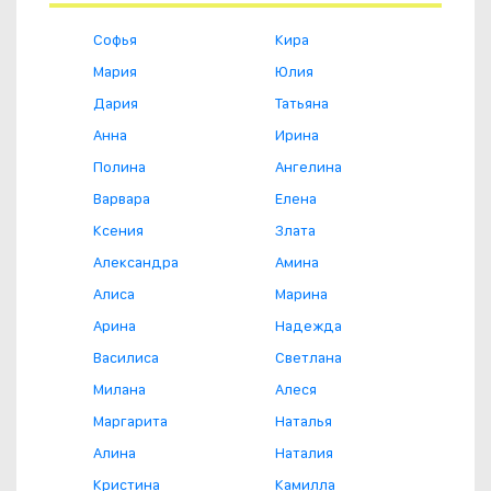
Софья
Кира
Мария
Юлия
Дария
Татьяна
Анна
Ирина
Полина
Ангелина
Варвара
Елена
Ксения
Злата
Александра
Амина
Алиса
Марина
Арина
Надежда
Василиса
Светлана
Милана
Алеся
Маргарита
Наталья
Алина
Наталия
Кристина
Камилла