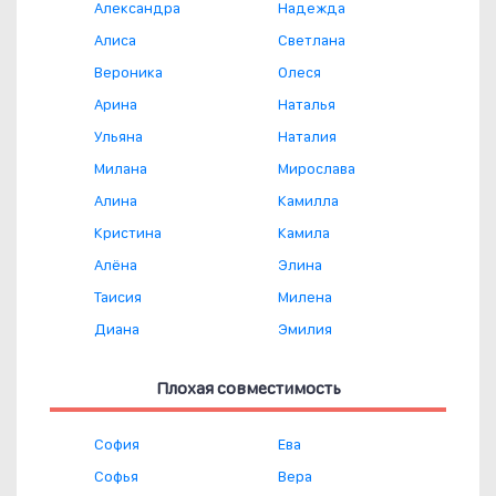
Александра
Надежда
Алиса
Светлана
Вероника
Олеся
Арина
Наталья
Ульяна
Наталия
Милана
Мирослава
Алина
Камилла
Кристина
Камила
Алёна
Элина
Таисия
Милена
Диана
Эмилия
Плохая совместимость
София
Ева
Софья
Вера