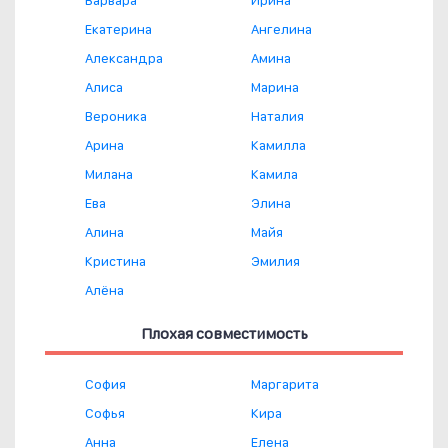
Варвара
Ирина
Екатерина
Ангелина
Александра
Амина
Алиса
Марина
Вероника
Наталия
Арина
Камилла
Милана
Камила
Ева
Элина
Алина
Майя
Кристина
Эмилия
Алёна
Плохая совместимость
София
Маргарита
Софья
Кира
Анна
Елена