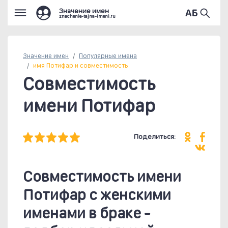
Значение имен
znachenie-tajna-imeni.ru
Значение имен
Популярные
имена
имя Потифар и совместимость
Совместимость
имени Потифар
Поделиться:
Совместимость имени
Потифар c женскими
именами в браке -