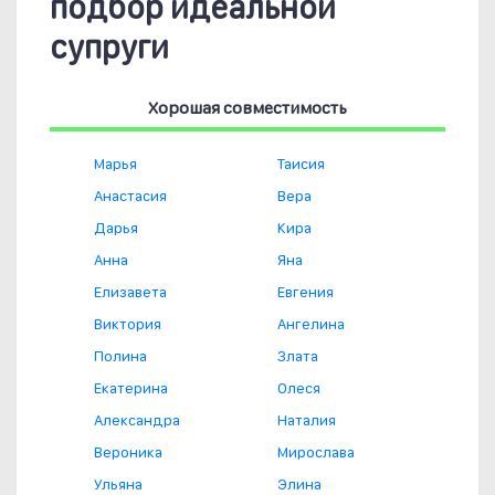
подбор идеальной
супруги
Хорошая совместимость
Марья
Таисия
Анастасия
Вера
Дарья
Кира
Анна
Яна
Елизавета
Евгения
Виктория
Ангелина
Полина
Злата
Екатерина
Олеся
Александра
Наталия
Вероника
Мирослава
Ульяна
Элина