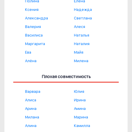
Полина
Елена
Ксения
Надежда
Александра
Светлана
Валерия
Алеся
Василиса
Наталья
Маргарита
Наталия
Ева
Майя
Алёна
Милена
Плохая совместимость
Варвара
Юлия
Алиса
Ирина
Арина
Амина
Милана
Марина
Алина
Камилла