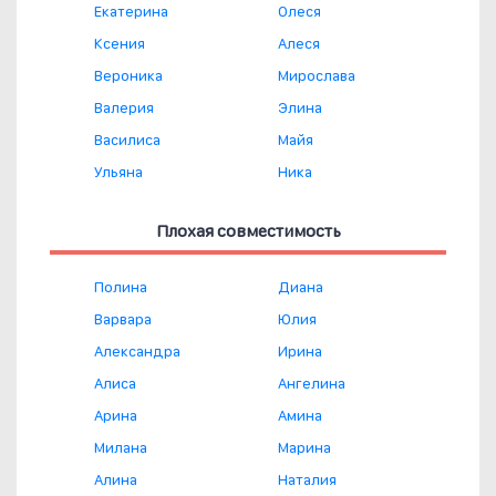
Екатерина
Олеся
Ксения
Алеся
Вероника
Мирослава
Валерия
Элина
Василиса
Майя
Ульяна
Ника
Плохая совместимость
Полина
Диана
Варвара
Юлия
Александра
Ирина
Алиса
Ангелина
Арина
Амина
Милана
Марина
Алина
Наталия