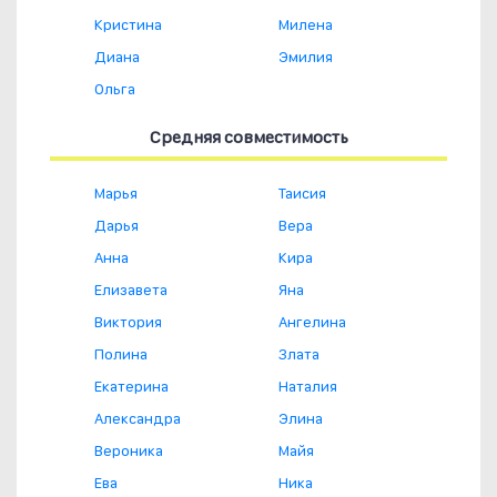
Кристина
Милена
Диана
Эмилия
Ольга
Средняя совместимость
Марья
Таисия
Дарья
Вера
Анна
Кира
Елизавета
Яна
Виктория
Ангелина
Полина
Злата
Екатерина
Наталия
Александра
Элина
Вероника
Майя
Ева
Ника