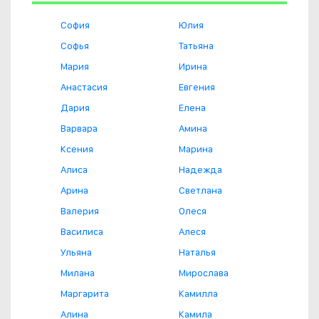
София
Юлия
Софья
Татьяна
Мария
Ирина
Анастасия
Евгения
Дария
Елена
Варвара
Амина
Ксения
Марина
Алиса
Надежда
Арина
Светлана
Валерия
Олеся
Василиса
Алеся
Ульяна
Наталья
Милана
Мирослава
Маргарита
Камилла
Алина
Камила