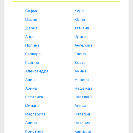
Софья
Кира
Мария
Юлия
Дария
Татьяна
Анна
Ирина
Полина
Ангелина
Варвара
Елена
Ксения
Злата
Александра
Амина
Алиса
Марина
Арина
Надежда
Василиса
Светлана
Милана
Алеся
Маргарита
Наталья
Алина
Наталия
Кристина
Камилла