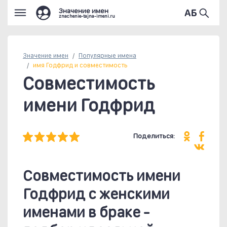
Значение имен
znachenie-tajna-imeni.ru
Значение имен
Популярные
имена
имя Годфрид и совместимость
Совместимость
имени Годфрид
Поделиться:
Совместимость имени
Годфрид c женскими
именами в браке -