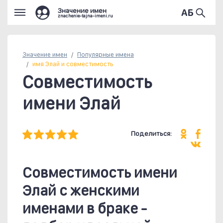
Значение имен
znachenie-tajna-imeni.ru
Значение имен
Популярные
имена
имя Элай и совместимость
Совместимость
имени Элай
Поделиться:
Совместимость имени
Элай c женскими
именами в браке -