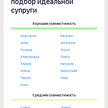
подбор идеальной
супруги
Хорошая совместимость
Анастасия
Евгения
Анна
Ангелина
Полина
Злата
Александра
Олеся
Ульяна
Наталия
Алёна
Мирослава
Таисия
Ника
Кира
Средняя совместимость
Софья
Диана