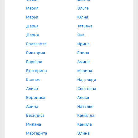
Мария
Ольга
Марья
Юлия
Дарья
Татьяна
Дария
Яна
Елизавета
Ирина
Виктория
Елена
Варвара
Амина
Екатерина
Марина
Ксения
Надежда
Алиса
Светлана
Вероника
Алеся
Арина
Наталья
Василиса
Камилла
Милана
Камила
Маргарита
Элина