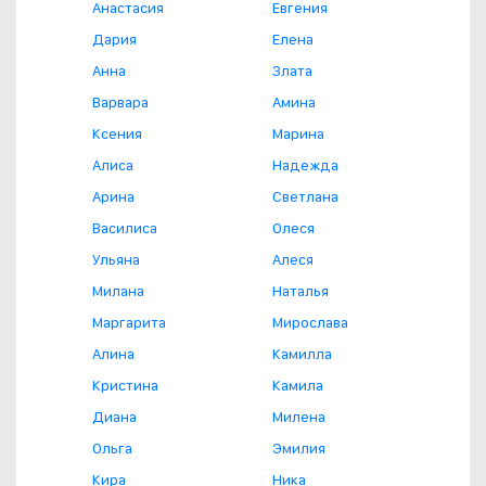
Анастасия
Евгения
Дария
Елена
Анна
Злата
Варвара
Амина
Ксения
Марина
Алиса
Надежда
Арина
Светлана
Василиса
Олеся
Ульяна
Алеся
Милана
Наталья
Маргарита
Мирослава
Алина
Камилла
Кристина
Камила
Диана
Милена
Ольга
Эмилия
Кира
Ника