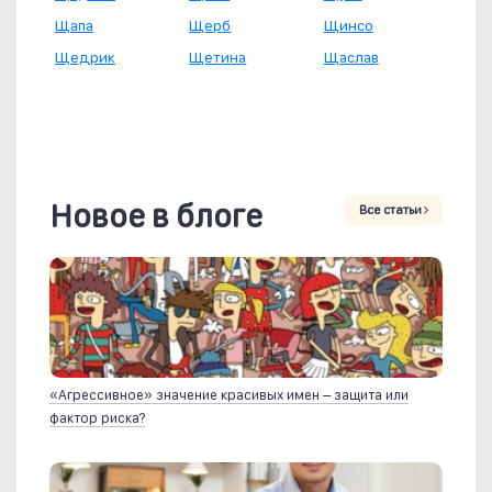
Щапа
Щерб
Щинсо
Щедрик
Щетина
Щаслав
Новое в блоге
Все статьи
«Агрессивное» значение красивых имен – защита или
фактор риска?