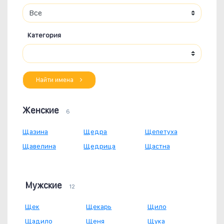
Категория
Найти имена
Женские
6
Щазина
Щедра
Щепетуха
Щавелина
Щедрица
Щастна
Мужские
12
Щек
Щекарь
Щило
Щадило
Щеня
Щука